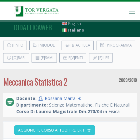
English
DIDATTICAWEB
Italiano
[I]NFO
[M]ODULI
[B]ACHECA
[P]ROGRAMMA
[O]RARI
[E]SAMI
E[V]ENTI
[F]ILES
Meccanica Statistica 2
2009/2010
Docente:
Rossana Marra
Dipartimento:
Scienze Matematiche, Fisiche E Naturali
Corso Di Laurea Magistrale Dm.270/04 in
Fisica
AGGIUNGI IL CORSO AI TUOI PREFERITI