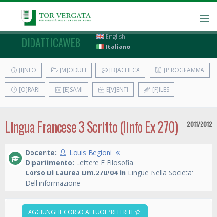
English
DIDATTICAWEB
Italiano
[I]NFO
[M]ODULI
[B]ACHECA
[P]ROGRAMMA
[O]RARI
[E]SAMI
E[V]ENTI
[F]ILES
Lingua Francese 3 Scritto (linfo Ex 270)
2011/2012
Docente:
Louis Begioni
Dipartimento:
Lettere E Filosofia
Corso Di Laurea Dm.270/04 in
Lingue Nella Societa'
Dell'informazione
AGGIUNGI IL CORSO AI TUOI PREFERITI