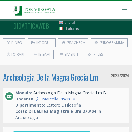
English
DIDATTICAWEB
Italiano
[I]NFO
[M]ODULI
[B]ACHECA
[P]ROGRAMMA
[O]RARI
[E]SAMI
E[V]ENTI
[F]ILES
Archeologia Della Magna Grecia Lm
2023/2024
Modulo:
Archeologia Della Magna Grecia Lm B
Docente:
Marcella Pisani
Dipartimento:
Lettere E Filosofia
Corso Di Laurea Magistrale Dm.270/04 in
Archeologia