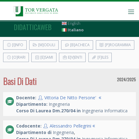
English
DIDATTICAWEB
Italiano
[I]NFO
[M]ODULI
[B]ACHECA
[P]ROGRAMMA
[O]RARI
[E]SAMI
E[V]ENTI
[F]ILES
Basi Di Dati
2024/2025
Docente:
Vittoria De Nitto Persone'
Dipartimento:
Ingegneria
Corso Di Laurea Dm.270/04 in
Ingegneria Informatica
Codocente:
Alessandro Pellegrini
Dipartimento di
Ingegneria
,
Corso Di Laurea Dm.270/04 in
Ingegneria Informatica