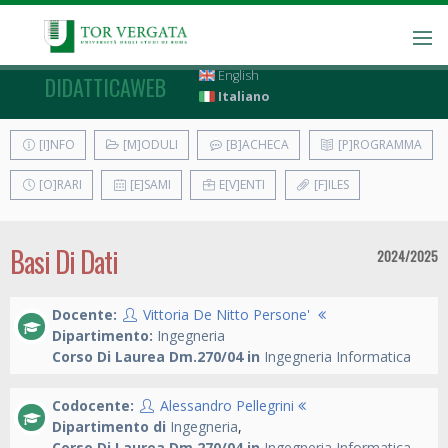
English
DIDATTICAWEB
Italiano
[I]NFO
[M]ODULI
[B]ACHECA
[P]ROGRAMMA
[O]RARI
[E]SAMI
E[V]ENTI
[F]ILES
Basi Di Dati
2024/2025
Docente:
Vittoria De Nitto Persone'
Dipartimento:
Ingegneria
Corso Di Laurea Dm.270/04 in
Ingegneria Informatica
Codocente:
Alessandro Pellegrini
Dipartimento di
Ingegneria
,
Corso Di Laurea Dm.270/04 in
Ingegneria Informatica