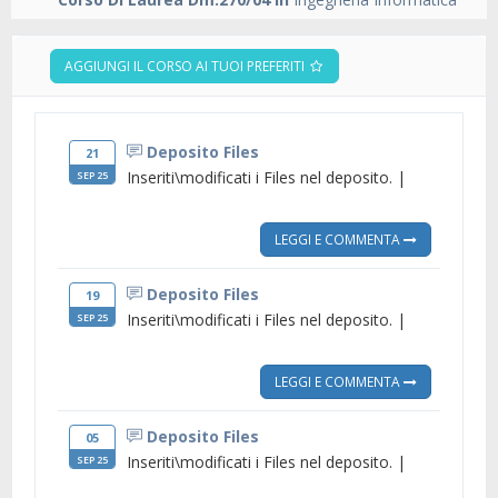
AGGIUNGI IL CORSO AI TUOI PREFERITI
Deposito Files
21
Inseriti\modificati i Files nel deposito. |
SEP 25
LEGGI E COMMENTA
Deposito Files
19
Inseriti\modificati i Files nel deposito. |
SEP 25
LEGGI E COMMENTA
Deposito Files
05
Inseriti\modificati i Files nel deposito. |
SEP 25