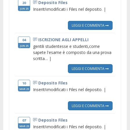
Deposito Files
20
Inseriti\modificati i Files nel deposito. |
JUN 25
LEGGI E COMMENTA
ISCRIZIONE AGLI APPELLI
04
gentili studentesse e studenti,come
JUN 25
sapete l'esame è composto da una prova
scritta… |
LEGGI E COMMENTA
Deposito Files
10
Inseriti\modificati i Files nel deposito. |
MAR 25
LEGGI E COMMENTA
Deposito Files
07
Inseriti\modificati i Files nel deposito. |
MAR 25