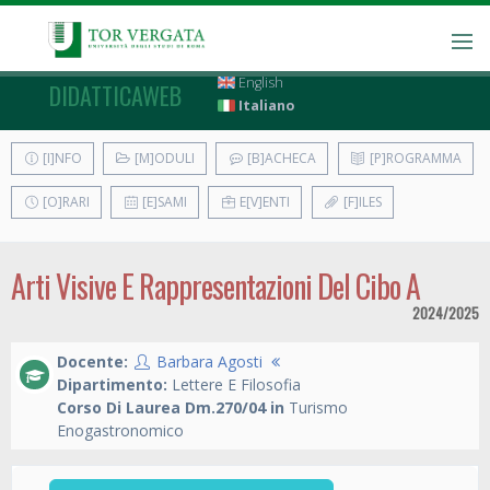
English
DIDATTICAWEB
Italiano
[I]NFO
[M]ODULI
[B]ACHECA
[P]ROGRAMMA
[O]RARI
[E]SAMI
E[V]ENTI
[F]ILES
Arti Visive E Rappresentazioni Del Cibo A
2024/2025
Docente:
Barbara Agosti
Dipartimento:
Lettere E Filosofia
Corso Di Laurea Dm.270/04 in
Turismo
Enogastronomico