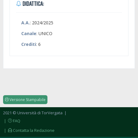
DIDATTICA:
A.A.
: 2024/2025
Canale
: UNICO
Crediti
: 6
Versione Stampabile
2021 © Università di TorVergata
|
|
FAQ
|
Contatta la Redazione