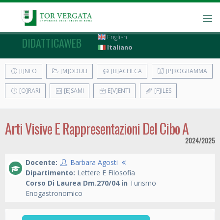
English
DIDATTICAWEB
Italiano
[I]NFO
[M]ODULI
[B]ACHECA
[P]ROGRAMMA
[O]RARI
[E]SAMI
E[V]ENTI
[F]ILES
Arti Visive E Rappresentazioni Del Cibo A
2024/2025
Docente:
Barbara Agosti
Dipartimento:
Lettere E Filosofia
Corso Di Laurea Dm.270/04 in
Turismo
Enogastronomico