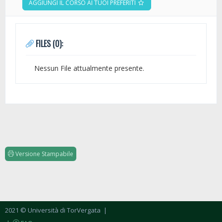
AGGIUNGI IL CORSO AI TUOI PREFERITI
FILES (0):
Nessun File attualmente presente.
Versione Stampabile
2021 © Università di TorVergata
|