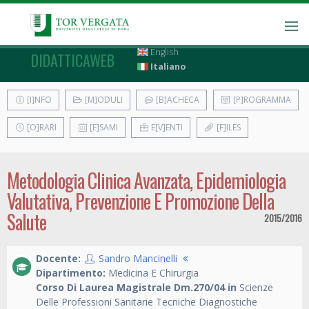
English
DIDATTICAWEB
Italiano
[I]NFO
[M]ODULI
[B]ACHECA
[P]ROGRAMMA
[O]RARI
[E]SAMI
E[V]ENTI
[F]ILES
Metodologia Clinica Avanzata, Epidemiologia
Valutativa, Prevenzione E Promozione Della
Salute
2015/2016
Docente:
Sandro Mancinelli
Dipartimento:
Medicina E Chirurgia
Corso Di Laurea Magistrale Dm.270/04 in
Scienze
Delle Professioni Sanitarie Tecniche Diagnostiche