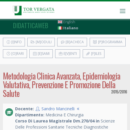
English
DIDATTICAWEB
Italiano
[I]NFO
[M]ODULI
[B]ACHECA
[P]ROGRAMMA
[O]RARI
[E]SAMI
E[V]ENTI
[F]ILES
Metodologia Clinica Avanzata, Epidemiologia
Valutativa, Prevenzione E Promozione Della
Salute
2015/2016
Docente:
Sandro Mancinelli
Dipartimento:
Medicina E Chirurgia
Corso Di Laurea Magistrale Dm.270/04 in
Scienze
Delle Professioni Sanitarie Tecniche Diagnostiche