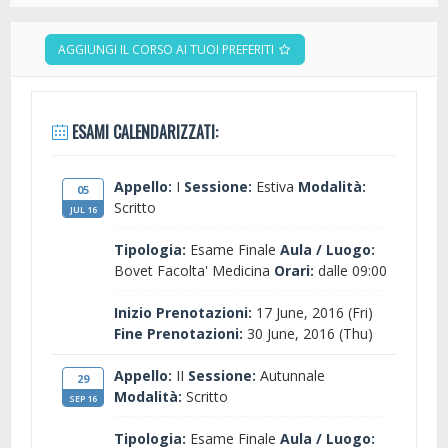
AGGIUNGI IL CORSO AI TUOI PREFERITI
ESAMI CALENDARIZZATI:
Appello:
I
Sessione:
Estiva
Modalità:
05
Scritto
JUL 16
Tipologia:
Esame Finale
Aula / Luogo:
Bovet Facolta' Medicina
Orari:
dalle 09:00
Inizio Prenotazioni:
17 June, 2016 (Fri)
Fine Prenotazioni:
30 June, 2016 (Thu)
Appello:
II
Sessione:
Autunnale
29
Modalità:
Scritto
SEP 16
Tipologia:
Esame Finale
Aula / Luogo: