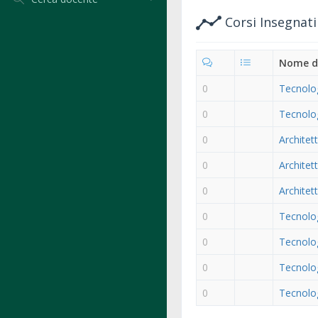
Corsi Insegnat
Nome d
0
Tecnolog
0
Tecnolog
0
Architet
0
Architet
0
Architet
0
Tecnolog
0
Tecnolog
0
Tecnolog
0
Tecnolog