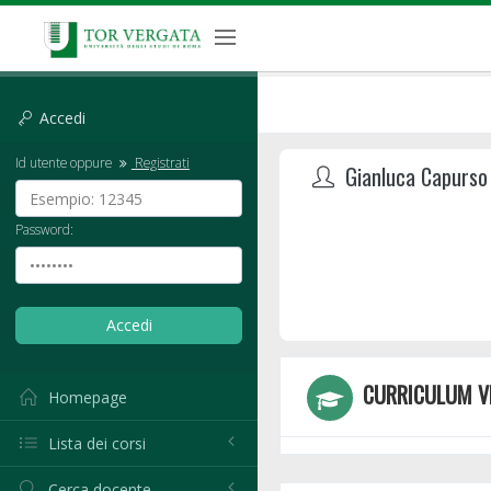
Accedi
Id utente oppure
Registrati
Gianluca Capurso
Password:
CURRICULUM V
Homepage
Lista dei corsi
Cerca docente