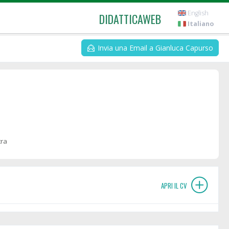
English
DIDATTICAWEB
Italiano
Invia una Email a Gianluca Capurso
tra
APRI IL CV