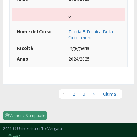
6
Teoria E Tecnica Della
Circolazione
Ingegneria
2024/2025
1
2
3
>
Ultima ›
Versione Stampabile
2021 © Università di TorVergata
|
|
FAQ