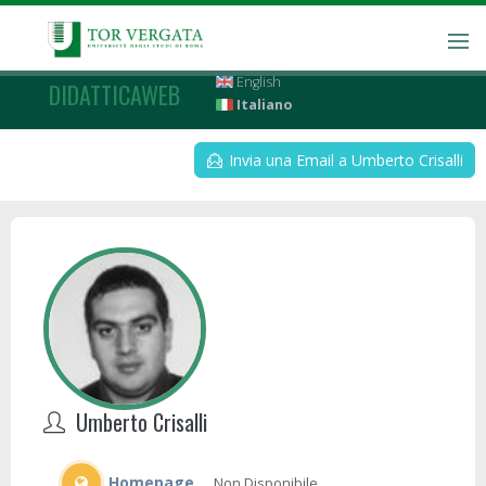
English
DIDATTICAWEB
Italiano
Invia una Email a Umberto Crisalli
Umberto Crisalli
Homepage
Non Disponibile