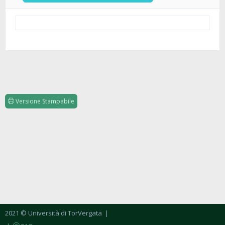
Versione Stampabile
2021 © Università di TorVergata
|