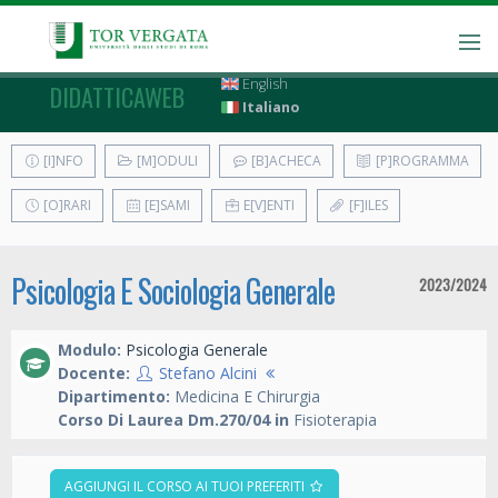
English
DIDATTICAWEB
Italiano
[I]NFO
[M]ODULI
[B]ACHECA
[P]ROGRAMMA
[O]RARI
[E]SAMI
E[V]ENTI
[F]ILES
Psicologia E Sociologia Generale
2023/2024
Modulo:
Psicologia Generale
Docente:
Stefano Alcini
Dipartimento:
Medicina E Chirurgia
Corso Di Laurea Dm.270/04 in
Fisioterapia
AGGIUNGI IL CORSO AI TUOI PREFERITI