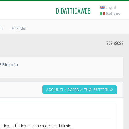
English
DIDATTICAWEB
Italiano
TI
[F]ILES
2021/2022
 Filosofia
AGGIUNGI IL CORSO AI TUOI PREFERITI
ca, stilistica e tecnica dei testi filmici.