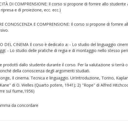
DI COMPRENSIONE: Il corso si propone di fornire allo studente alc
 ripresa e di proiezione, ecc. ecc.)
 CONOSCENZA E COMPRENSIONE: Il corso si propone di fornire allo
isivo.
EL CINEMA Il corso è dedicato a: - Lo studio del linguaggio cinema
gi; - Lo studio delle pratiche di regia e di montaggio nello stesso peri
e prodotti dallo studente durante il corso. Per la valutazione si terrà
 nonché della conoscenza degli argomenti studiati.
longe, Il cinema. Tecnica e linguaggio. Un’introduzione, Torino, Kapl
n Kane" di O. Welles (Quarto potere, 1941); 2) "Rope" di Alfred Hitchco
rre sul fiume,1956)
gramma da concordare