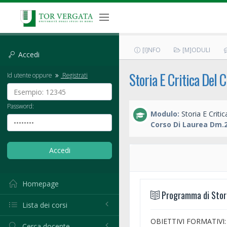
[I]NFO
[M]ODULI
Accedi
Storia E Critica Del 
Id utente oppure
Registrati
Password:
Modulo:
Storia E Criti
Corso Di Laurea Dm.2
Homepage
Programma di Storia
Lista dei corsi
OBIETTIVI FORMATIVI: Il c
Cerca docente