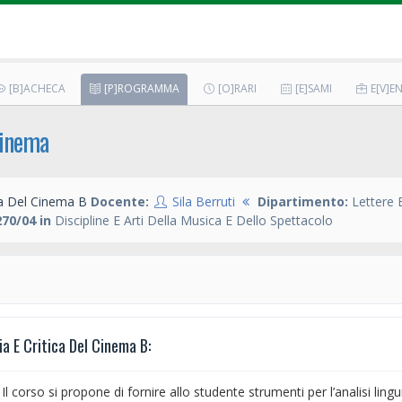
[B]ACHECA
[P]ROGRAMMA
[O]RARI
[E]SAMI
E[V]EN
Cinema
ca Del Cinema B
Docente:
Sila Berruti
Dipartimento:
Lettere E
70/04 in
Discipline E Arti Della Musica E Dello Spettacolo
 E Critica Del Cinema B:
orso si propone di fornire allo studente strumenti per l’analisi linguisti