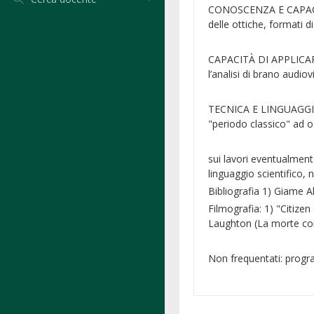
CONOSCENZA E CAPACITÀ 
delle ottiche, formati di
CAPACITÀ DI APPLICARE
l’analisi di brano audiov
TECNICA E LINGUAGGIO D
"periodo classico" ad og
sui lavori eventualment
linguaggio scientifico,
Bibliografia 1) Giame A
Filmografia: 1) "Citize
Laughton (La morte co
Non frequentati: pro