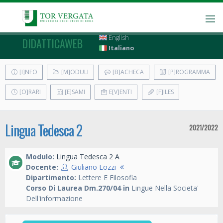
English
DIDATTICAWEB
Italiano
[I]NFO
[M]ODULI
[B]ACHECA
[P]ROGRAMMA
[O]RARI
[E]SAMI
E[V]ENTI
[F]ILES
Lingua Tedesca 2
2021/2022
Modulo:
Lingua Tedesca 2 A
Docente:
Giuliano Lozzi
Dipartimento:
Lettere E Filosofia
Corso Di Laurea Dm.270/04 in
Lingue Nella Societa'
Dell'informazione