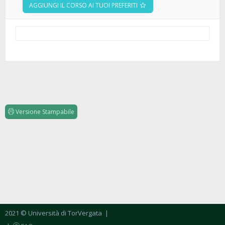
AGGIUNGI IL CORSO AI TUOI PREFERITI
Versione Stampabile
2021 © Università di TorVergata
|