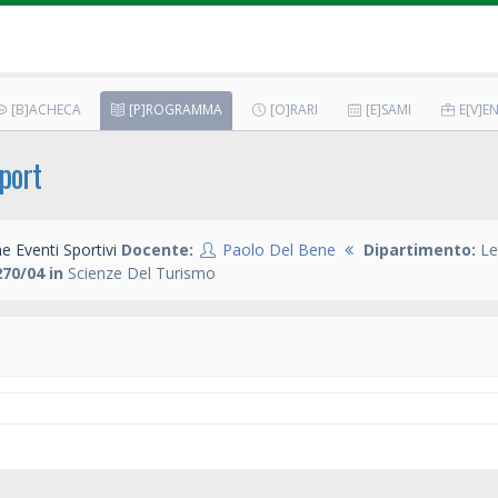
[B]ACHECA
[P]ROGRAMMA
[O]RARI
[E]SAMI
E[V]EN
port
 Eventi Sportivi
Docente:
Paolo Del Bene
Dipartimento:
Le
70/04 in
Scienze Del Turismo