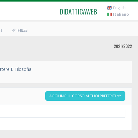
English
DIDATTICAWEB
Italiano
TI
[F]ILES
2021/2022
ttere E Filosofia
AGGIUNGI IL CORSO AI TUOI PREFERITI