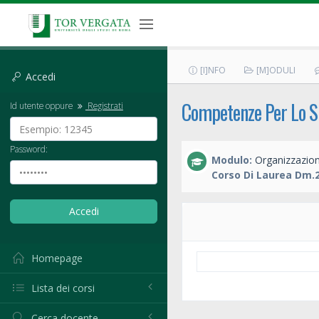
[I]NFO
[M]ODULI
Accedi
Competenze Per Lo S
Id utente oppure
Registrati
Password:
Modulo:
Organizzazione
Corso Di Laurea Dm.2
Homepage
Lista dei corsi
Cerca docente