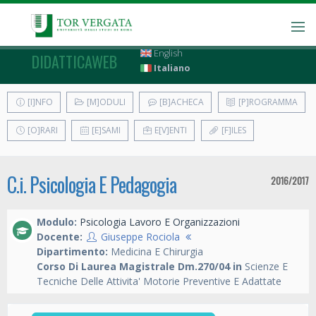
English
DIDATTICAWEB
Italiano
[I]NFO
[M]ODULI
[B]ACHECA
[P]ROGRAMMA
[O]RARI
[E]SAMI
E[V]ENTI
[F]ILES
C.i. Psicologia E Pedagogia
2016/2017
Modulo:
Psicologia Lavoro E Organizzazioni
Docente:
Giuseppe Rociola
Dipartimento:
Medicina E Chirurgia
Corso Di Laurea Magistrale Dm.270/04 in
Scienze E
Tecniche Delle Attivita' Motorie Preventive E Adattate