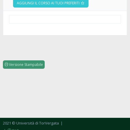
AGGIUNGI IL CORSO AI TUOI PREFERITI
Versione Stampabile
2021 © Università di TorVergata
|