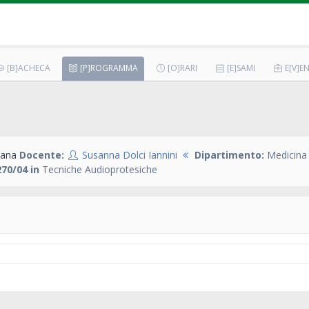
[B]ACHECA
[P]ROGRAMMA
[O]RARI
[E]SAMI
E[V]EN
ana
Docente:
Susanna Dolci Iannini
Dipartimento:
Medicina 
70/04 in
Tecniche Audioprotesiche