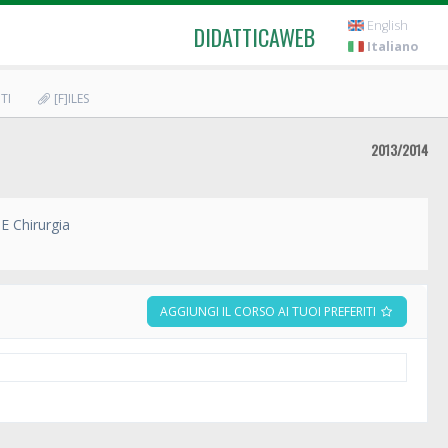
English
DIDATTICAWEB
Italiano
TI
[F]ILES
2013/2014
E Chirurgia
AGGIUNGI IL CORSO AI TUOI PREFERITI