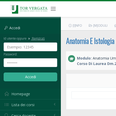
[I]NFO
[M]ODULI
Accedi
Anatomia E Istologia
Id utente oppure
Registrati
Password:
Modulo:
Anatomia Um
Corso Di Laurea Dm.2
Homepage
Lista dei corsi
Cerca docente