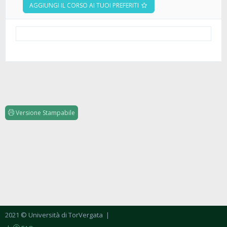
AGGIUNGI IL CORSO AI TUOI PREFERITI
Versione Stampabile
2021 © Università di TorVergata
|