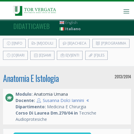
English
DIDATTICAWEB
Italiano
[I]NFO
[M]ODULI
[B]ACHECA
[P]ROGRAMMA
[O]RARI
[E]SAMI
E[V]ENTI
[F]ILES
Anatomia E Istologia
2013/2014
Modulo:
Anatomia Umana
Docente:
Susanna Dolci Iannini
Dipartimento:
Medicina E Chirurgia
Corso Di Laurea Dm.270/04 in
Tecniche
Audioprotesiche