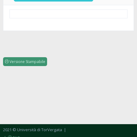
Versione Stampabile
2021 © Università di TorVergata
|