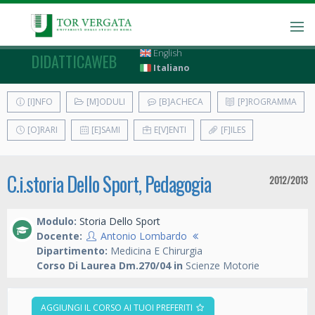
English
DIDATTICAWEB
Italiano
[I]NFO
[M]ODULI
[B]ACHECA
[P]ROGRAMMA
[O]RARI
[E]SAMI
E[V]ENTI
[F]ILES
C.i.storia Dello Sport, Pedagogia
2012/2013
Modulo:
Storia Dello Sport
Docente:
Antonio Lombardo
Dipartimento:
Medicina E Chirurgia
Corso Di Laurea Dm.270/04 in
Scienze Motorie
AGGIUNGI IL CORSO AI TUOI PREFERITI