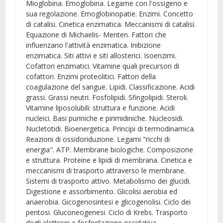
Mioglobina. Emoglobina. Legame con l'ossigeno e
sua regolazione. Emoglobinopatie. Enzimi. Concetto
di catalisi. Cinetica enzimatica. Meccanismi di catalisi.
Equazione di Michaelis- Menten. Fattori che
influenzano l'attività enzimatica. Inibizione
enzimatica. Siti attivi e siti allosterici. Isoenzimi.
Cofattori enzimatici. Vitamine quali precursori di
cofattori. Enzimi proteolitici. Fattori della
coagulazione del sangue. Lipidi. Classificazione. Acidi
grassi. Grassi neutri. Fosfolipidi. Sfingolipidi. Steroli.
Vitamine liposolubili: struttura e funzione. Acidi
nucleici. Basi puriniche e pirimidiniche. Nucleosidi.
Nucletotidi. Bioenergetica. Principi di termodinamica.
Reazioni di ossidoriduzione. Legami "ricchi di
energia". ATP. Membrane biologiche. Composizione
e struttura. Proteine e lipidi di membrana. Cinetica e
meccanismi di trasporto attraverso le membrane.
Sistemi di trasporto attivo. Metabolismo dei glucidi.
Digestione e assorbimento. Glicolisi aerobia ed
anaerobia. Gicogenosintesi e glicogenolisi. Ciclo dei
pentosi. Gluconeogenesi. Ciclo di Krebs. Trasporto
degli elettroni e fosforilazione ossidativa.