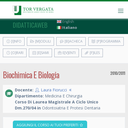
English
DIDATTICAWEB
Italiano
[I]NFO
[M]ODULI
[B]ACHECA
[P]ROGRAMMA
[O]RARI
[E]SAMI
E[V]ENTI
[F]ILES
Biochimica E Biologia
2010/2011
Docente:
Laura Fiorucci
Dipartimento:
Medicina E Chirurgia
Corso Di Laurea Magistrale A Ciclo Unico
Dm.270/04 in
Odontoiatria E Protesi Dentaria
AGGIUNGI IL CORSO AI TUOI PREFERITI