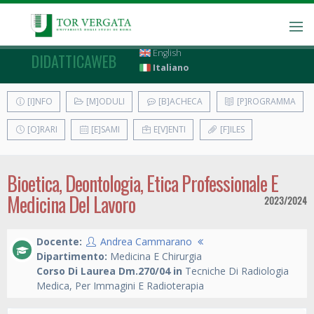
English
DIDATTICAWEB
Italiano
[I]NFO
[M]ODULI
[B]ACHECA
[P]ROGRAMMA
[O]RARI
[E]SAMI
E[V]ENTI
[F]ILES
Bioetica, Deontologia, Etica Professionale E
Medicina Del Lavoro
2023/2024
Docente:
Andrea Cammarano
Dipartimento:
Medicina E Chirurgia
Corso Di Laurea Dm.270/04 in
Tecniche Di Radiologia
Medica, Per Immagini E Radioterapia