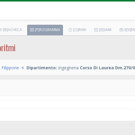
[B]ACHECA
[P]ROGRAMMA
[O]RARI
[E]SAMI
E[V]EN
oritmi
 Filippone
Dipartimento:
Ingegneria
Corso Di Laurea Dm.270/0