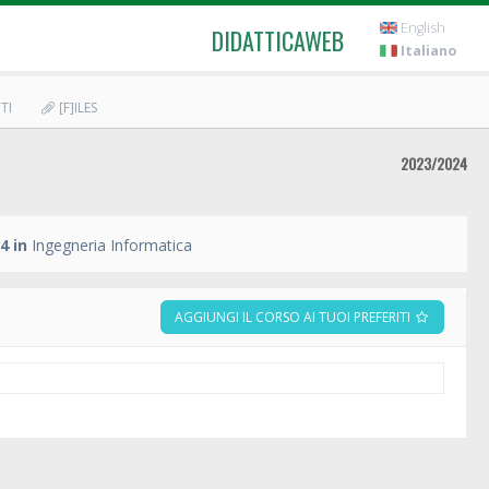
English
DIDATTICAWEB
Italiano
TI
[F]ILES
2023/2024
4 in
Ingegneria Informatica
AGGIUNGI IL CORSO AI TUOI PREFERITI