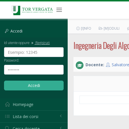
[I]NFO
[M]ODULI
Accedi
Ingegneria Degli Alg
Id utente oppure
Registrati
Password:
Docente:
Salvatore
Homepage
Lista dei corsi
Cerca docente