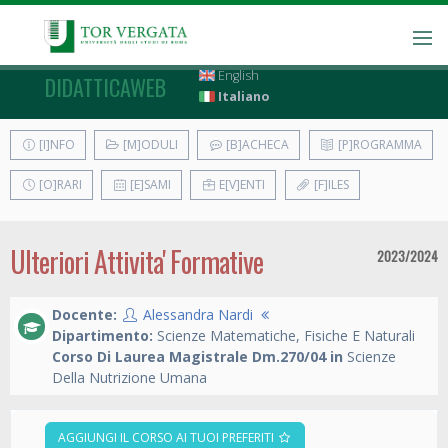
English
DIDATTICAWEB
Italiano
[I]NFO
[M]ODULI
[B]ACHECA
[P]ROGRAMMA
[O]RARI
[E]SAMI
E[V]ENTI
[F]ILES
Ulteriori Attivita' Formative
2023/2024
Docente:
Alessandra Nardi
Dipartimento:
Scienze Matematiche, Fisiche E Naturali
Corso Di Laurea Magistrale Dm.270/04 in
Scienze
Della Nutrizione Umana
AGGIUNGI IL CORSO AI TUOI PREFERITI