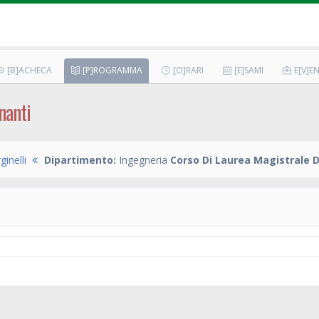
[B]ACHECA
[P]ROGRAMMA
[O]RARI
[E]SAMI
E[V]EN
nanti
ginelli
Dipartimento:
Ingegneria
Corso Di Laurea Magistrale D