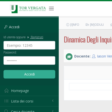
[I]NFO
[M]ODULI
Accedi
Dinamica Degli Inqui
Id utente oppure
Registrati
Password:
Docente:
Iason Ver
Homepage
Lista dei corsi
Cerca docente