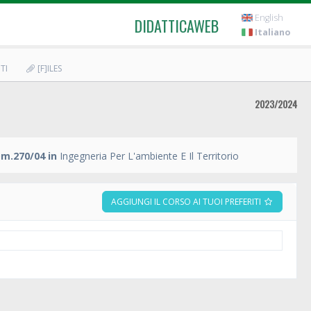
English
DIDATTICAWEB
Italiano
TI
[F]ILES
2023/2024
m.270/04 in
Ingegneria Per L'ambiente E Il Territorio
AGGIUNGI IL CORSO AI TUOI PREFERITI