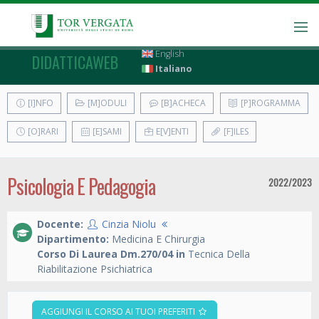
English
DIDATTICAWEB
Italiano
[I]NFO
[M]ODULI
[B]ACHECA
[P]ROGRAMMA
[O]RARI
[E]SAMI
E[V]ENTI
[F]ILES
Psicologia E Pedagogia
2022/2023
Docente:
Cinzia Niolu
Dipartimento:
Medicina E Chirurgia
Corso Di Laurea Dm.270/04 in
Tecnica Della
Riabilitazione Psichiatrica
AGGIUNGI IL CORSO AI TUOI PREFERITI