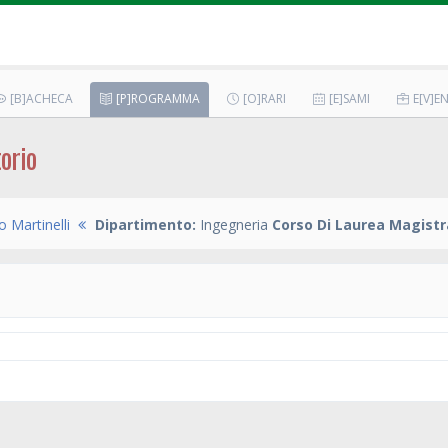
[B]ACHECA
[P]ROGRAMMA
[O]RARI
[E]SAMI
E[V]EN
orio
 Martinelli
Dipartimento:
Ingegneria
Corso Di Laurea Magistr