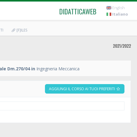
English
DIDATTICAWEB
Italiano
TI
[F]ILES
2021/2022
ale Dm.270/04 in
Ingegneria Meccanica
AGGIUNGI IL CORSO AI TUOI PREFERITI