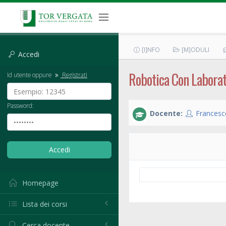
[I]NFO
[M]ODULI
Accedi
Robotica Con Laborat
Id utente oppure
Registrati
Password:
Docente:
Francesco
Homepage
Lista dei corsi
Cerca docente