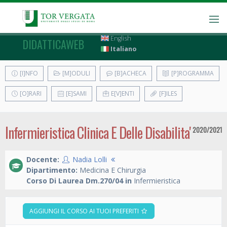
English
DIDATTICAWEB
Italiano
[I]NFO
[M]ODULI
[B]ACHECA
[P]ROGRAMMA
[O]RARI
[E]SAMI
E[V]ENTI
[F]ILES
Infermieristica Clinica E Delle Disabilita'
2020/2021
Docente:
Nadia Lolli
Dipartimento:
Medicina E Chirurgia
Corso Di Laurea Dm.270/04 in
Infermieristica
AGGIUNGI IL CORSO AI TUOI PREFERITI