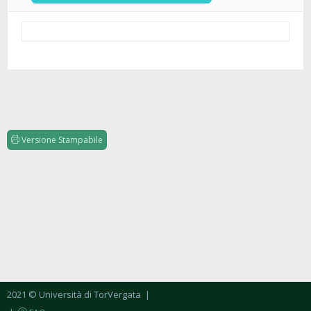
Versione Stampabile
2021 © Università di TorVergata
|