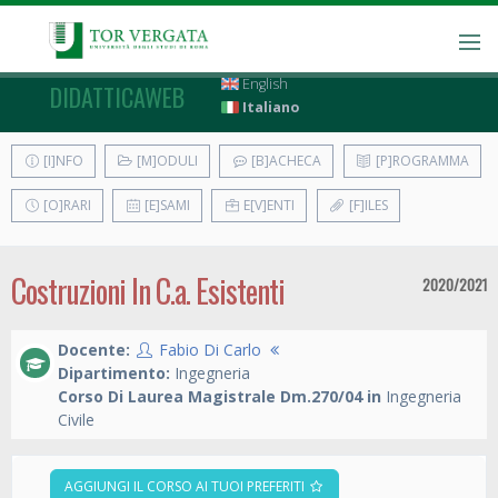
English
DIDATTICAWEB
Italiano
[I]NFO
[M]ODULI
[B]ACHECA
[P]ROGRAMMA
[O]RARI
[E]SAMI
E[V]ENTI
[F]ILES
Costruzioni In C.a. Esistenti
2020/2021
Docente:
Fabio Di Carlo
Dipartimento:
Ingegneria
Corso Di Laurea Magistrale Dm.270/04 in
Ingegneria
Civile
AGGIUNGI IL CORSO AI TUOI PREFERITI