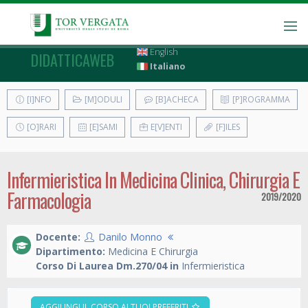
English
DIDATTICAWEB
Italiano
[I]NFO
[M]ODULI
[B]ACHECA
[P]ROGRAMMA
[O]RARI
[E]SAMI
E[V]ENTI
[F]ILES
Infermieristica In Medicina Clinica, Chirurgia E
Farmacologia
2019/2020
Docente:
Danilo Monno
Dipartimento:
Medicina E Chirurgia
Corso Di Laurea Dm.270/04 in
Infermieristica
AGGIUNGI IL CORSO AI TUOI PREFERITI