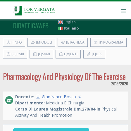
English
DIDATTICAWEB
Italiano
[I]NFO
[M]ODULI
[B]ACHECA
[P]ROGRAMMA
[O]RARI
[E]SAMI
E[V]ENTI
[F]ILES
Pharmacology And Physiology Of The Exercise
2019/2020
Docente:
Gianfranco Bosco
Dipartimento:
Medicina E Chirurgia
Corso Di Laurea Magistrale Dm.270/04 in
Physical
Activity And Health Promotion