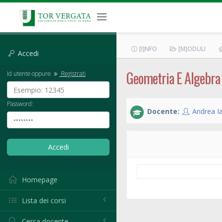
[I]NFO
[M]ODULI
Accedi
Geometria E Algebra
Id utente oppure
Registrati
Password:
Docente:
Andrea I
Homepage
Lista dei corsi
Cerca docente