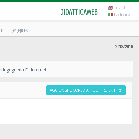
English
DIDATTICAWEB
Italiano
TI
[F]ILES
2018/2019
n
Ingegneria Di Internet
AGGIUNGI IL CORSO AI TUOI PREFERITI