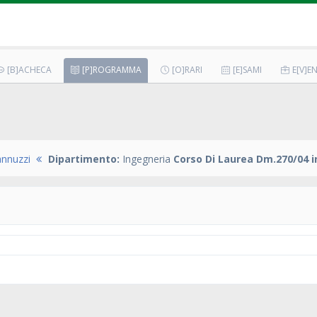
[B]ACHECA
[P]ROGRAMMA
[O]RARI
[E]SAMI
E[V]EN
annuzzi
Dipartimento:
Ingegneria
Corso Di Laurea Dm.270/04 i