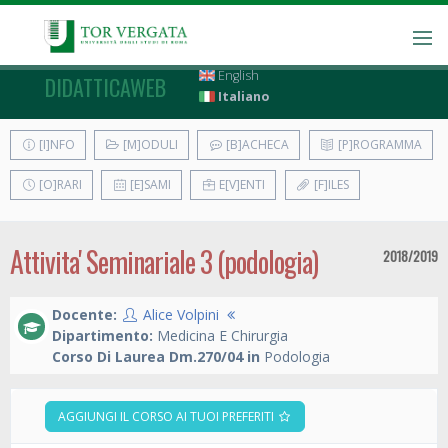
English
DIDATTICAWEB
Italiano
[I]NFO
[M]ODULI
[B]ACHECA
[P]ROGRAMMA
[O]RARI
[E]SAMI
E[V]ENTI
[F]ILES
Attivita' Seminariale 3 (podologia)
2018/2019
Docente:
Alice Volpini
Dipartimento:
Medicina E Chirurgia
Corso Di Laurea Dm.270/04 in
Podologia
AGGIUNGI IL CORSO AI TUOI PREFERITI