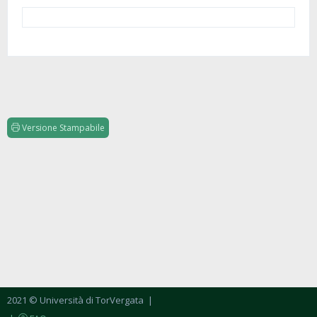
Versione Stampabile
2021 © Università di TorVergata
|