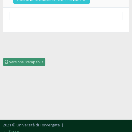
Versione Stampabile
2021 © Università di TorVergata
|