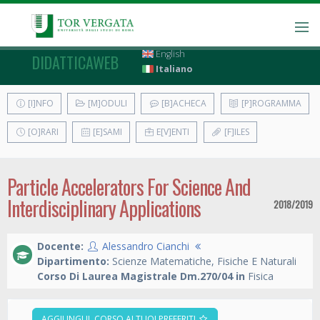
English
DIDATTICAWEB
Italiano
[I]NFO
[M]ODULI
[B]ACHECA
[P]ROGRAMMA
[O]RARI
[E]SAMI
E[V]ENTI
[F]ILES
Particle Accelerators For Science And
Interdisciplinary Applications
2018/2019
Docente:
Alessandro Cianchi
Dipartimento:
Scienze Matematiche, Fisiche E Naturali
Corso Di Laurea Magistrale Dm.270/04 in
Fisica
AGGIUNGI IL CORSO AI TUOI PREFERITI