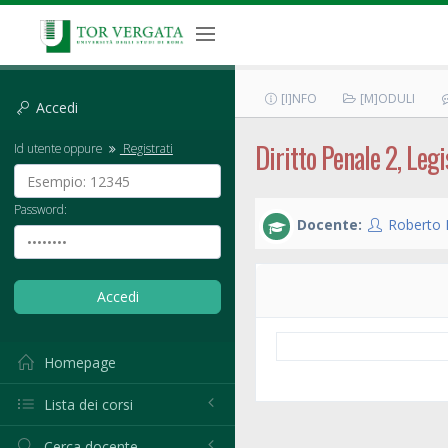
[I]NFO
[M]ODULI
Accedi
Diritto Penale 2, Legi
Id utente oppure
Registrati
Password:
Docente:
Roberto 
Homepage
Lista dei corsi
Cerca docente