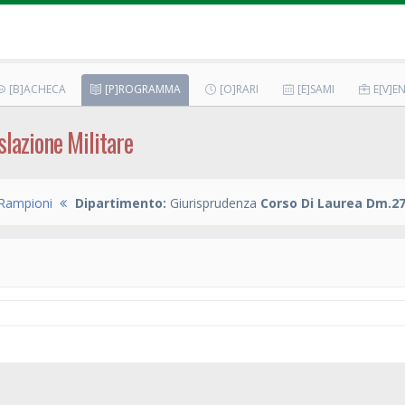
[B]ACHECA
[P]ROGRAMMA
[O]RARI
[E]SAMI
E[V]EN
slazione Militare
Rampioni
Dipartimento:
Giurisprudenza
Corso Di Laurea Dm.27