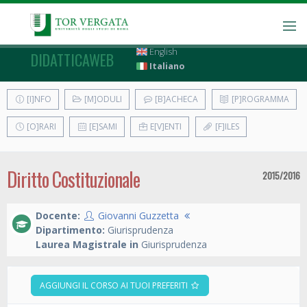
English
DIDATTICAWEB
Italiano
[I]NFO
[M]ODULI
[B]ACHECA
[P]ROGRAMMA
[O]RARI
[E]SAMI
E[V]ENTI
[F]ILES
Diritto Costituzionale
2015/2016
Docente:
Giovanni Guzzetta
Dipartimento:
Giurisprudenza
Laurea Magistrale in
Giurisprudenza
AGGIUNGI IL CORSO AI TUOI PREFERITI