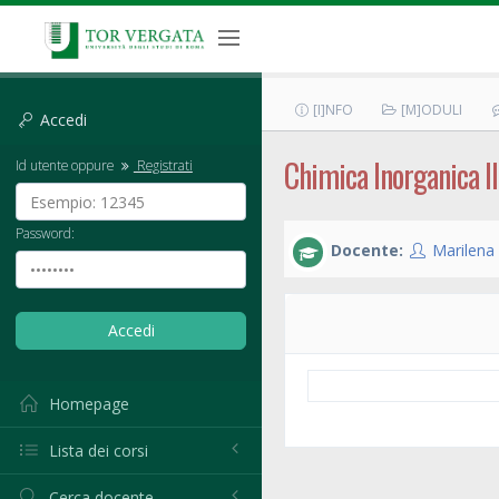
[I]NFO
[M]ODULI
Accedi
Chimica Inorganica II
Id utente oppure
Registrati
Password:
Docente:
Marilena
Homepage
Lista dei corsi
Cerca docente