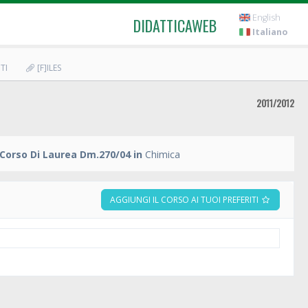
English
DIDATTICAWEB
Italiano
TI
[F]ILES
2011/2012
Corso Di Laurea Dm.270/04 in
Chimica
AGGIUNGI IL CORSO AI TUOI PREFERITI