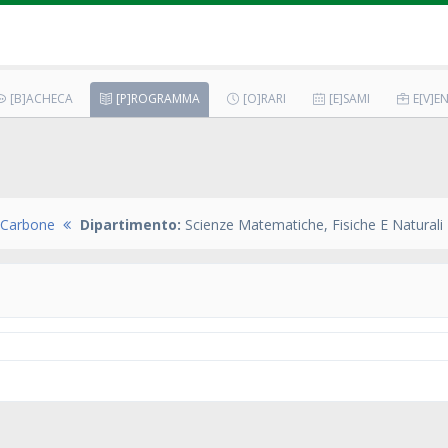
[B]ACHECA
[P]ROGRAMMA
[O]RARI
[E]SAMI
E[V]EN
 Carbone
Dipartimento:
Scienze Matematiche, Fisiche E Naturali