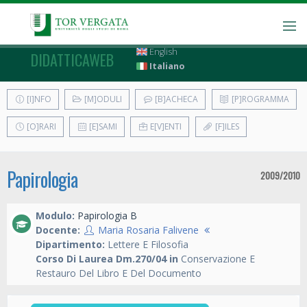
English
DIDATTICAWEB
Italiano
[I]NFO
[M]ODULI
[B]ACHECA
[P]ROGRAMMA
[O]RARI
[E]SAMI
E[V]ENTI
[F]ILES
Papirologia
2009/2010
Modulo:
Papirologia B
Docente:
Maria Rosaria Falivene
Dipartimento:
Lettere E Filosofia
Corso Di Laurea Dm.270/04 in
Conservazione E
Restauro Del Libro E Del Documento