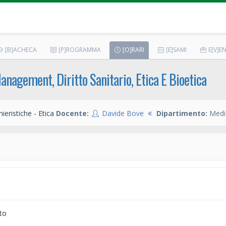
[B]ACHECA
[P]ROGRAMMA
[O]RARI
[E]SAMI
E[V]EN
anagement, Diritto Sanitario, Etica E Bioetica
ieristiche - Etica
Docente:
Davide Bove
Dipartimento:
Medic
to