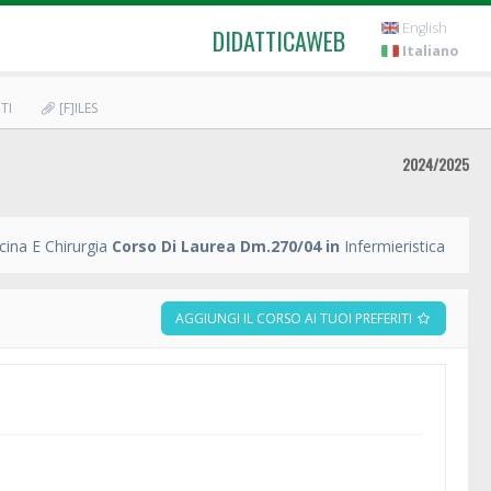
English
DIDATTICAWEB
Italiano
TI
[F]ILES
2024/2025
ina E Chirurgia
Corso Di Laurea Dm.270/04 in
Infermieristica
AGGIUNGI IL CORSO AI TUOI PREFERITI