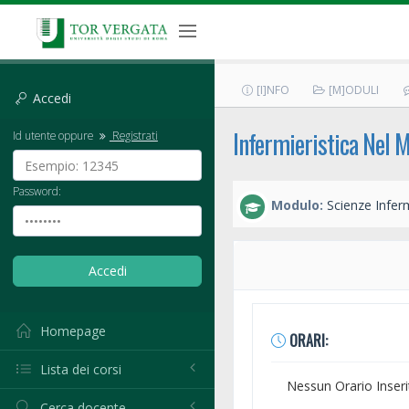
[I]NFO
[M]ODULI
Accedi
Infermieristica Nel M
Id utente oppure
Registrati
Password:
Modulo:
Scienze Inferm
Homepage
ORARI:
Lista dei corsi
Nessun Orario Inseri
Cerca docente