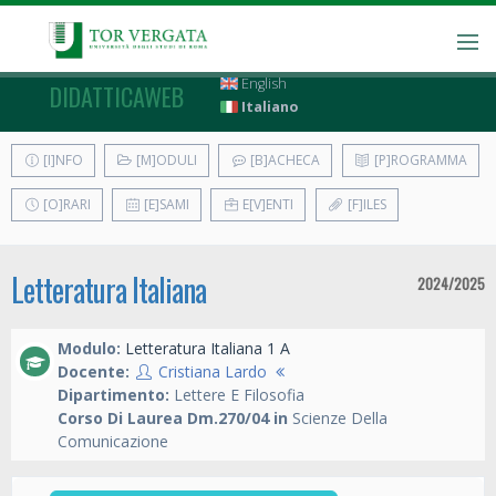
English
DIDATTICAWEB
Italiano
[I]NFO
[M]ODULI
[B]ACHECA
[P]ROGRAMMA
[O]RARI
[E]SAMI
E[V]ENTI
[F]ILES
Letteratura Italiana
2024/2025
Modulo:
Letteratura Italiana 1 A
Docente:
Cristiana Lardo
Dipartimento:
Lettere E Filosofia
Corso Di Laurea Dm.270/04 in
Scienze Della
Comunicazione