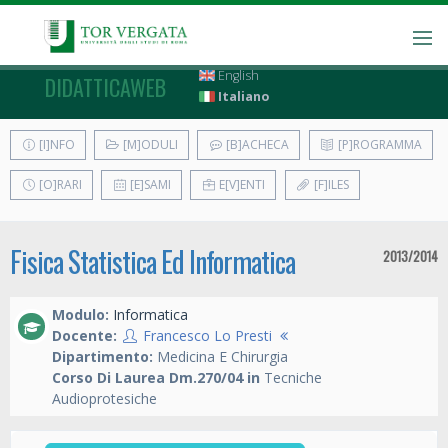
English
DIDATTICAWEB
Italiano
[I]NFO
[M]ODULI
[B]ACHECA
[P]ROGRAMMA
[O]RARI
[E]SAMI
E[V]ENTI
[F]ILES
Fisica Statistica Ed Informatica
2013/2014
Modulo:
Informatica
Docente:
Francesco Lo Presti
Dipartimento:
Medicina E Chirurgia
Corso Di Laurea Dm.270/04 in
Tecniche
Audioprotesiche