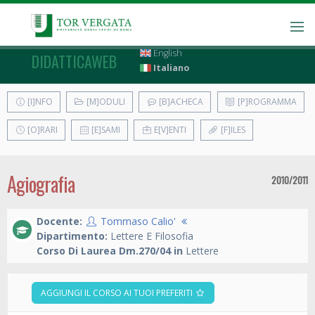
English
DIDATTICAWEB
Italiano
[I]NFO
[M]ODULI
[B]ACHECA
[P]ROGRAMMA
[O]RARI
[E]SAMI
E[V]ENTI
[F]ILES
Agiografia
2010/2011
Docente:
Tommaso Calio'
Dipartimento:
Lettere E Filosofia
Corso Di Laurea Dm.270/04 in
Lettere
AGGIUNGI IL CORSO AI TUOI PREFERITI