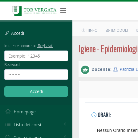
[I]NFO
[M]ODULI
Accedi
Igiene - Epidemiologia
Id utente oppure
Registrati
Password:
Docente:
Patrizia D
Homepage
ORARI:
Lista dei corsi
Nessun Orario Inseri
Cerca docente