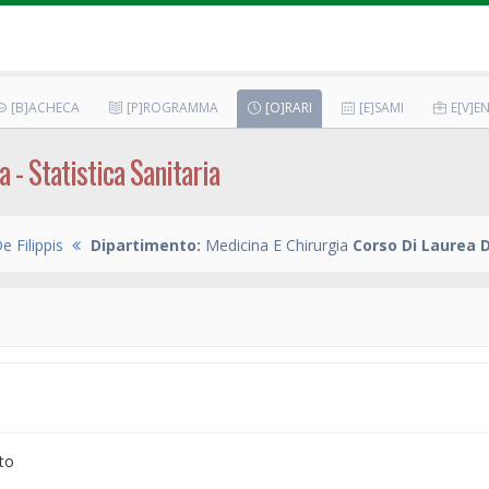
[B]ACHECA
[P]ROGRAMMA
[O]RARI
[E]SAMI
E[V]EN
 - Statistica Sanitaria
e Filippis
Dipartimento:
Medicina E Chirurgia
Corso Di Laurea 
to