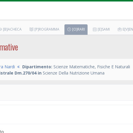
[B]ACHECA
[P]ROGRAMMA
[O]RARI
[E]SAMI
E[V]EN
rmative
ra Nardi
Dipartimento:
Scienze Matematiche, Fisiche E Naturali
strale Dm.270/04 in
Scienze Della Nutrizione Umana
to