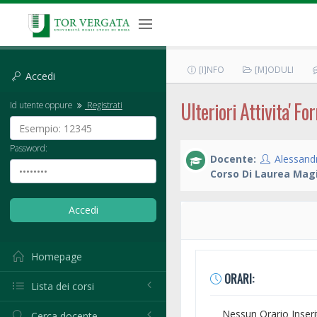
[I]NFO
[M]ODULI
Accedi
Ulteriori Attivita' Fo
Id utente oppure
Registrati
Password:
Docente:
Alessand
Corso Di Laurea Magi
Homepage
ORARI:
Lista dei corsi
Nessun Orario Inseri
Cerca docente