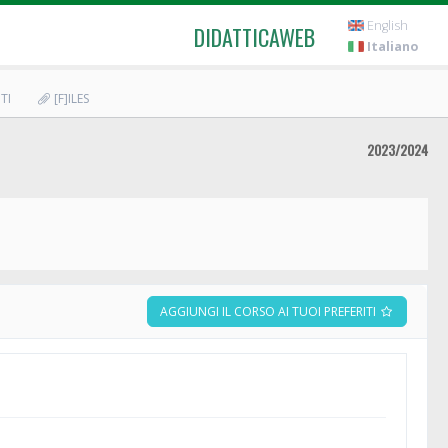
English
DIDATTICAWEB
Italiano
TI
[F]ILES
2023/2024
AGGIUNGI IL CORSO AI TUOI PREFERITI