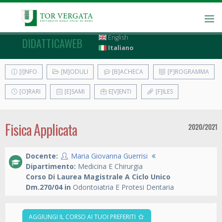
English
DIDATTICAWEB
Italiano
[I]NFO
[M]ODULI
[B]ACHECA
[P]ROGRAMMA
[O]RARI
[E]SAMI
E[V]ENTI
[F]ILES
Fisica Applicata
2020/2021
Docente:
Maria Giovanna Guerrisi
Dipartimento:
Medicina E Chirurgia
Corso Di Laurea Magistrale A Ciclo Unico
Dm.270/04 in
Odontoiatria E Protesi Dentaria
AGGIUNGI IL CORSO AI TUOI PREFERITI