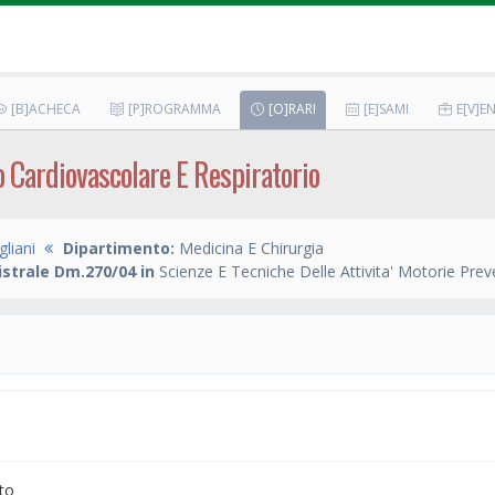
[B]ACHECA
[P]ROGRAMMA
[O]RARI
[E]SAMI
E[V]EN
o Cardiovascolare E Respiratorio
liani
Dipartimento:
Medicina E Chirurgia
strale Dm.270/04 in
Scienze E Tecniche Delle Attivita' Motorie Prev
to