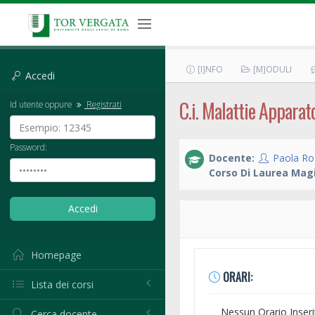
[I]NFO
[M]ODULI
Accedi
C.i. Malattie Apparat
Id utente oppure
Registrati
Password:
Docente:
Paola Rog
Corso Di Laurea Magi
Homepage
ORARI:
Lista dei corsi
Nessun Orario Inseri
Cerca docente