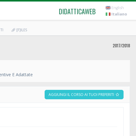
English
DIDATTICAWEB
Italiano
TI
[F]ILES
2017/2018
entive E Adattate
AGGIUNGI IL CORSO AI TUOI PREFERITI