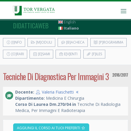
English
DIDATTICAWEB
Italiano
[I]NFO
[M]ODULI
[B]ACHECA
[P]ROGRAMMA
[O]RARI
[E]SAMI
E[V]ENTI
[F]ILES
Tecniche Di Diagnostica Per Immagini 3
2016/2017
Docente:
Valeria Fiaschetti
Dipartimento:
Medicina E Chirurgia
Corso Di Laurea Dm.270/04 in
Tecniche Di Radiologia
Medica, Per Immagini E Radioterapia
AGGIUNGI IL CORSO AI TUOI PREFERITI