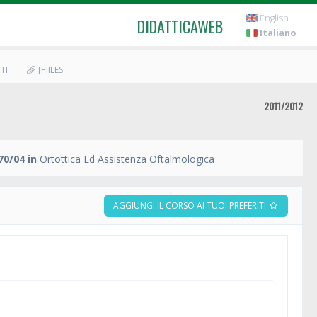
English
DIDATTICAWEB
Italiano
TI
[F]ILES
2011/2012
0/04 in
Ortottica Ed Assistenza Oftalmologica
AGGIUNGI IL CORSO AI TUOI PREFERITI