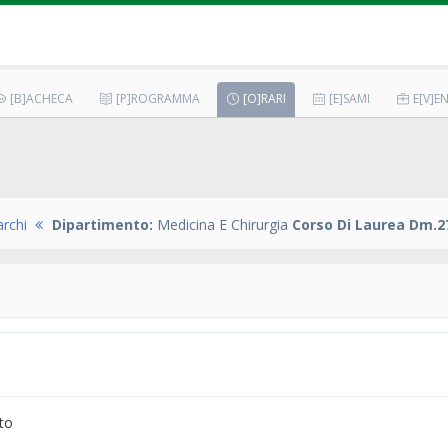
[B]ACHECA
[P]ROGRAMMA
[O]RARI
[E]SAMI
E[V]EN
rchi
Dipartimento:
Medicina E Chirurgia
Corso Di Laurea Dm.27
to