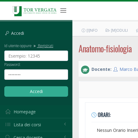
[I]NFO
[M]ODULI
Accedi
Anatomo-fisiologia
Id utente oppure
Registrati
Password:
Docente:
Marco Ba
Homepage
ORARI:
Lista dei corsi
Nessun Orario Inseri
Cerca docente