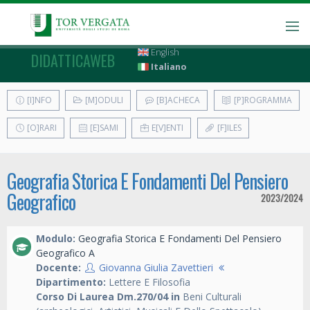
English
DIDATTICAWEB
Italiano
[I]NFO
[M]ODULI
[B]ACHECA
[P]ROGRAMMA
[O]RARI
[E]SAMI
E[V]ENTI
[F]ILES
Geografia Storica E Fondamenti Del Pensiero
Geografico
2023/2024
Modulo:
Geografia Storica E Fondamenti Del Pensiero
Geografico A
Docente:
Giovanna Giulia Zavettieri
Dipartimento:
Lettere E Filosofia
Corso Di Laurea Dm.270/04 in
Beni Culturali