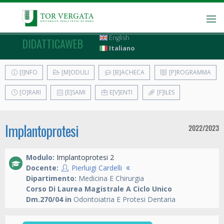
English
DIDATTICAWEB
Italiano
[I]NFO
[M]ODULI
[B]ACHECA
[P]ROGRAMMA
[O]RARI
[E]SAMI
E[V]ENTI
[F]ILES
Implantoprotesi
2022/2023
Modulo:
Implantoprotesi 2
Docente:
Pierluigi Cardelli
Dipartimento:
Medicina E Chirurgia
Corso Di Laurea Magistrale A Ciclo Unico
Dm.270/04 in
Odontoiatria E Protesi Dentaria