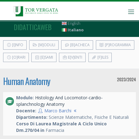
English
DIDATTICAWEB
Italiano
[I]NFO
[M]ODULI
[B]ACHECA
[P]ROGRAMMA
[O]RARI
[E]SAMI
E[V]ENTI
[F]ILES
Human Anatomy
2023/2024
Modulo:
Histology And Locomotor-cardio-
splanchnology Anatomy
Docente:
Marco Barchi
Dipartimento:
Scienze Matematiche, Fisiche E Naturali
Corso Di Laurea Magistrale A Ciclo Unico
Dm.270/04 in
Farmacia